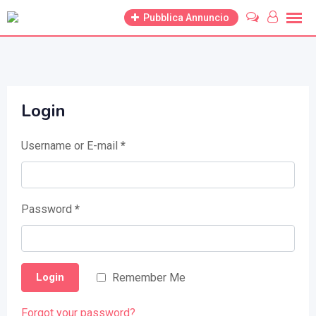
Skip
Pubblica Annuncio
to
content
Login
Username or E-mail
*
Password
*
Remember Me
Login
Forgot your password?